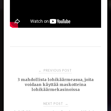
Post
PREVIOUS POST
←
navigation
3 mahdollista lohikäärmeasua, joita
voidaan käyttää maskotteina
lohikäärmekasinoissa
NEXT POST
→