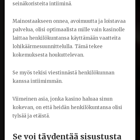
seinäkoristeita intiiminä.
Mainostaakseen onnea, avoimuutta ja loistavaa
palvelua, olisi optimaalista mille vain kasinolle
laittaa henkilökuntansa käyttämään vaatteita
lohikäärmesuunnittelulla. Tämä tekee
kokemuksesta houkuttelevan.
Se myös tekisi viestinnästä henkilökunnan
kanssa intiimimmän.
Viimeinen asia, jonka kasino haluaa sinun
kokevan, on että heidän henkilökuntansa olisi
tylsää ja etäistä.
Se voi täydentää sisustusta