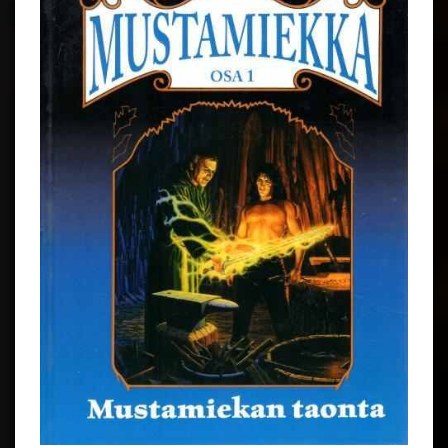
ymmärtää kasinobonusten todellinen arvo ja niiden ehtojen
kun taas kolikkopelit tarjoavat nopean ja viihdyttävän
merkitys. Huolellinen tarkastelu voi estää ansaan joutumisen
pelikokemuksen. Miksi valita videopokeri kolikkopelien
ja auttaa löytämään parhaat tarjoukset. Muista vertailla
sijaan? Videopokerissa pelaaja voi käyttää strategioita ja
kierrätysvaatimuksia ja rajoituksia eri kasinoilla.
taitoja, mikä voi johtaa korkeampiin voittoprosentteihin.
Luotettavien kasinoiden tunnistaminen on yhtä tärkeää kuin
Tämä tekee siitä houkuttelevamman vaihtoehdon pelaajille,
bonusten arviointi. Pelaajien kokemukset ja arvostelut
jotka arvostavat enemmän kontrollia ja mahdollisuutta
tarjoavat arvokasta tietoa. Hyvien pelistrategioiden
vaikuttaa peliin. Mitkä ovat kolikkopelien edut? Kolikkopelit
hyödyntäminen voi myös parantaa voiton mahdollisuuksia ja
ovat helppokäyttöisiä ja tarjoavat suuria
vähentää riskejä. Kun pidät mielessä nämä seikat voit tehdä
voittomahdollisuuksia, erityisesti progressiivisten
fiksumpia päätöksiä ja nauttia kasinoelämyksestä
jackpotien muodossa. Ne ovat viihdyttäviä ja nopeita, joten
turvallisesti ja kannattavasti. Usein kysytyt kysymykset Mitä
pelaajat voivat nauttia välittömistä tuloksista ilman
ovat kasinobonukset? Kasinobonukset ovat tarjoamia, joita
monimutkaisia sääntöjä. Voiko videopokerista tulla
nettikasinot antavat pelaajilleen kiinnostaakseen heitä. Ne
riippuvaiseksi? Kyllä, videopokeri voi aiheuttaa riippuvuutta,
voivat olla tervetuliaisbonuksia, ilmaiskierroksia tai
kuten kaikki uhkapelit. On tärkeää asettaa rajat ja hallita
uudelleen latausbonuksia, ja ne tarjoavat etuja pelaamisessa.
peliaikaa, jotta pelaamisesta pysyy viihdyttävänä eikä se
Bonusten ehdot, kuten kierrätysvaatimukset, on kuitenkin
pääse haittaamaan päivittäistä elämää. Miten voin hallita
tärkeää tarkistaa. Mikä on kierrätysvaatimus?
peliaikaani? Ajan hallinta on tärkeää pelaamisessa. Aseta
Kierrätysvaatimus tarkoittaa sitä, kuinka monta kertaa
itsellesi aikaraja ennen pelaamista ja pidä kiinni siitä. Käytä
pelaajan on panostettava bonusraha ennen kuin voitot
myös hälytyksiä tai muistutuksia, jotta muistat lopettaa ennen
voidaan nostaa. Esimerkiksi, jos bonus on 100 euroa ja
kuin aika kuluu liian pitkälle.
kierrätysvaatimus on 30x, pelaajan on panostettava yhteensä
3000 euroa. Miten tunnistan hyvän bonustarjouksen? Hyvän
bonustarjouksen tunnistamiseksi on huomioitava
kierrätysvaatimukset, voittojen rajoitukset ja ehdot. Vertaile
erilaisia kasinoita ja niiden tarjoamia bonuksia, jotta löydät
kohtuullisimmat ja houkuttelevimmat tarjoukset. Mitä
huijauksia kasinobonuksissa voi esiintyä? Epäilyttävät
kasinobonukset voivat sisältää liiallisia lupauksia tai outoja