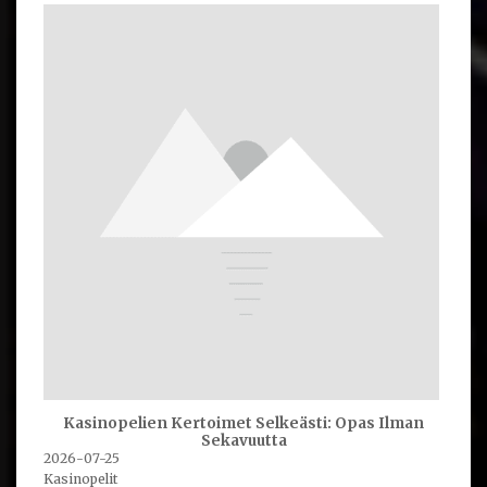
Kasinopelien Kertoimet Selkeästi: Opas Ilman
Sekavuutta
2026-07-25
Kasinopelit