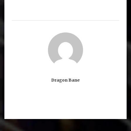
Dragon Bane