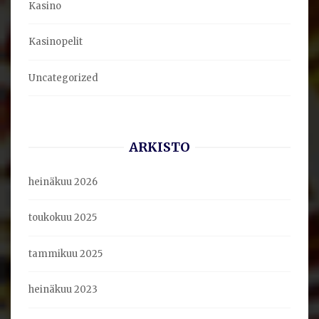
20x:stä 50x:ään. Korkeat panostusvaatimukset saattavat
tekee pelaamisesta erityisen jännittävää ja mielenkiintoista.
Kasino
tehdä voittojen nostamisesta lähes mahdotonta.
Pelin Tunnelma ja Kokemus Pelin tunnelma ja kokemus
Esimerkiksi, jos kierrätysvaatimus on 50x ja bonus 50 euroa,
eroavat merkittävästi videopokerin ja kolikkopelien välillä.
pelaajan on panostettava 2500 euroa. Hyvän tarjouksen
Molemmat pelit tarjoavat ainutlaatuisen elämyksen pelaajille,
Kasinopelit
tunnistamiseksi pelaajien kannattaa vertailla vaatimuksia eri
mutta niiden luonne vaihtelee. Sosiaalinen Interaktio
kasinoilla ja keskittyä niihin, joissa kierrätysvaatimukset
Videopokeri mahdollistaa sosiaalisen vuorovaikutuksen. Voit
ovat kohtuullisempia. Varoitukset Huijauksista Huijaukset
pelata yhdessä ystävien kanssa tai keskustella muiden
Uncategorized
kasinobonuksissa voivat johtaa harmillisiin menetyksiin.
pelaajien kanssa pelin aikana. Monissa kasinoissa yhä on
Huomioin tietyt merkit, jotka auttavat tunnistamaan
myös baarit tai pelisalin alueet, joissa pelaajat voivat jakaa
epäilyttävät tarjoukset. Epäilyttävät Bonustarjoukset
kokemuksiaan. Tällaiset vuorovaikutustilanteet lisäävät
Epäilyttävät bonustarjoukset sisältävät usein liikaa lupauksia.
yhteisöllisyyden tunnetta. Kolikkopelit, toisaalta, keskittyvät
Jos tarjous kuulostaa liian hyvältä ollakseen totta, se
enemmän yksinpelikokemukseen. Usein kolikkopelit
todennäköisesti on. Esimerkiksi, jos bonus ylittää satoja
sijaitsevat eristyksissä, ja pelaaja syventyy vain omaan
ARKISTO
prosentteja talletuksesta ilman realistisia
peliinsä, mikä vähentää sosiaalista aspektia. Pelin Nopea
kierrätysvaatimuksia, varo. Huomaathan myös, että joissain
Tempo Pelin nopeus vaihtelee myös merkittävästi.
tapauksissa bonuksen voimassaoloaika on hyvin lyhyt.
Videopokerissa pelaajat arvioivat kätensä ja tekevät
heinäkuu 2026
Tällöin pelaajilla ei ole aikaa käyttää bonusta tehokkaasti.
strategisia päätöksiä, mikä voi hidastaa pelin tempoa. Tämä
Kaikki bonukset, jotka vaativat outoja tai monimutkaisempia
antaa analysoimiselle lisää aikaa. Kolikkopelien nopea tempo
ehtoja, ansaitsevat huomiota. Kasinoiden Luotettavuuden
mahdollistaa nopean pelaamisen ja välittömien tulosten
toukokuu 2025
Arviointi Kasinoiden luotettavuuden arviointi on tärkeä osa
saamisen. Voit aloittaa uuden kierroksen heti, kun edellinen
turvallista pelaamista. Luotettavat kasinot julkaisevat
on päättynyt, mikä tekee pelistä intensiivisen ja jännittävän.
lisenssitietonsa ja säännölliset tarkastustulokset. Varmistan,
Tämä nopeus houkuttelee pelaajia, jotka nauttivat
että kasino kuuluu renkaisiin, kuten MGA, UKGC tai Curacao.
välittömästä palkitsemisesta ja jännityksestä. Molempien
tammikuu 2025
Lisäksi tutkin pelaajien arvosteluja ja kokemuksia, mikä voi
Pelien Haitat Molemmissa peleissä on omat haittansa, jotka
paljastaa mahdolliset ongelmat. Luotettavat kasinot tarjoavat
voivat vaikuttaa pelaajien kokemukseen ja taloudelliseen
selkeitä tietoja bonusten ehdoista, joten tarkastan aina,
tilanteeseen. Tärkeimpiä ongelmia ovat riippuvuus ja ajan
heinäkuu 2023
ovatko ehdot helposti ymmärrettäviä. Pelistrategiat
hukkaan käyttö. Riippuvuus ja Rahapelaaminen Riippuvuus on
Bonusten Hyödyntämiseksi Bonusten hyödyntämiseen
merkittävä haitta, joka voi syntyä sekä videopokerin että