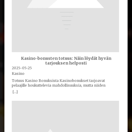
Kasino-bonusten totuus: Näin löydät hyvän
tarjouksen helposti
2025-05-25
Kasino
Totuus Kasino Bonuksista Kasinobonukset tarjoavat
pelaajille houkuttelevia mahdollisuuksia, mutta niiden
todellinen arvo voi jäädä hämäräksi. Ymmärrän, että
[...]
bonusten käyttöön liittyy usein epäselvyyksiä. Oikean
tarjouksen tunnistaminen vaatii tarkkuutta seuraavissa
seikoissa: Kierrätysvaatimukset: Kierrätysvaatimukset
osoittavat, kuinka monta kertaa bonus on pelattava ennen
nostamista. Eri kasinoilla on vaihteleva kierrätysaste.
Esimerkiksi bonus, jonka kierrätysvaatimus on 30 kertaa,
vaatii enemmän panostuksia kuin bonus 10 kertaa. Voittojen
rajoitukset: Jotkut bonukset rajoittavat voittoja. Jos kasino