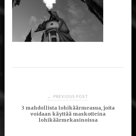
Post
PREVIOUS POST
←
navigation
3 mahdollista lohikäärmeasua, joita
voidaan käyttää maskotteina
lohikäärmekasinoissa